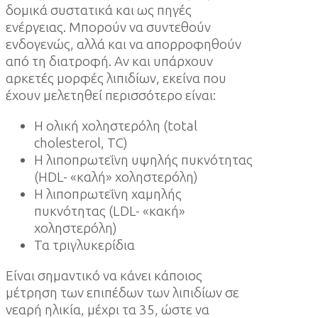
δομικά συστατικά και ως πηγές
ενέργειας. Μπορούν να συντεθούν
ενδογενώς, αλλά και να απορροφηθούν
από τη διατροφή. Αν και υπάρχουν
αρκετές μορφές λιπιδίων, εκείνα που
έχουν μελετηθεί περισσότερο είναι:
Η ολική χοληστερόλη (total
cholesterol, TC)
Η λιποπρωτεΐνη υψηλής πυκνότητας
(HDL- «καλή» χοληστερόλη)
Η λιποπρωτεΐνη χαμηλής
πυκνότητας (LDL- «κακή»
χοληστερόλη)
Τα τριγλυκερίδια
Είναι σημαντικό να κάνει κάποιος
μέτρηση των επιπέδων των λιπιδίων σε
νεαρή ηλικία, μέχρι τα 35, ώστε να