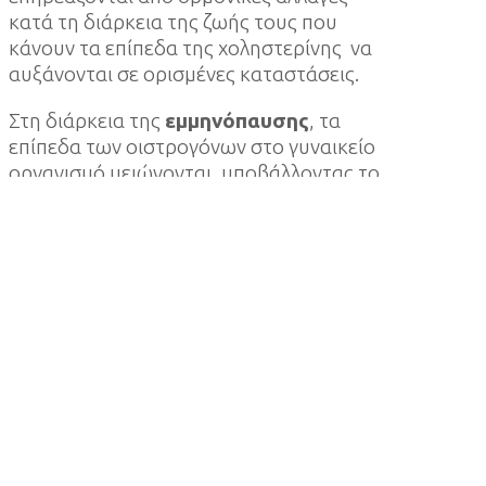
κατά τη διάρκεια της ζωής τους που
κάνουν τα επίπεδα της χοληστερίνης να
αυξάνονται σε ορισμένες καταστάσεις.
Στη διάρκεια της
εμμηνόπαυσης
, τα
επίπεδα των οιστρογόνων στο γυναικείο
οργανισμό μειώνονται, υποβάλλοντας το
σώμα σε μια σειρά αλλαγών, οι οποίες,
συνήθως, δεν είναι εμφανείς. Μεταξύ
αυτών είναι και η αύξηση της LDL-
χοληστερόλης. Η αυξημένη LDL («κακή»)
χοληστερόλη είναι μια σημαντική και
αρκετά συνηθισμένη επίπτωση της
εμμηνόπαυσης, καθώς πλήττει συνήθως
1 στις 2 γυναίκες άνω των 55 ετών. Είναι
λοιπόν πολύ σημαντικό να γίνεται έλεγχος
των επιπέδων της χοληστερίνης μαζί με
τον υπόλοιπο έλεγχο που αφορά στην
εμμηνόπαυση.