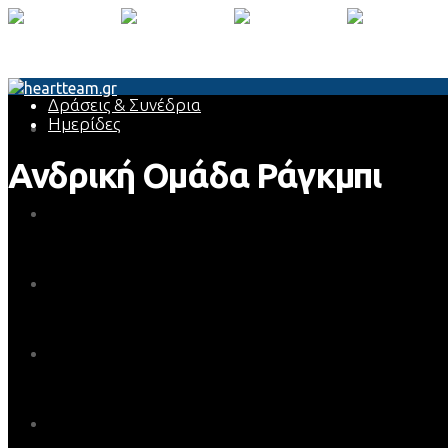
Δράσεις & Συνέδρια
Ημερίδες
Ανδρική Ομάδα Ράγκμπι
Αρχική
Σχετικά με εμάς
Για τον Ιατρό
Για τον Ασθενή